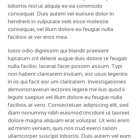
lobortis nisl ut aliquip ex ea commodo
consequat. Duis autem vel euiriure dolor in
hendrerit in vulputate velit esse molestie
consequat, vel illum dolore eu feugiat nulla
facilisis at ver eros mea.
Iusto odio dignissim qui blandit praesent
luptatum zril delenit augue duis dolore te feugait
nulla facilisi. lacerat facer possim assum. Typi
non habent claritatem insitam; est usus legentis
in iis qui facit eor um claritatem. Investigationes
demonstraverun lectores legere me lius quod ii
legunt saepius vel illum dolore eu feugiat nulla
facilisis at vero. Consectetuer adipiscing elit, sed
diam nonummy nibh euismod tincidunt ut laoreet
dolore magna aliquam erat volutpat. Ut wisi enim
ad minim veniam, quis nos trud exerci tation
ullamcorper suscipit lobortis. Duis autem vel eum