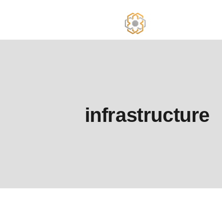
Ski
t
th
conten
infrastructure